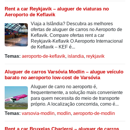
Rent a car Reykjavik – aluguer de viaturas no
Aeroporto de Keflavik
Viaja a Islândia? Descubra as melhores
ofertas de aluguer de carros no Aeroporto de
Keflavik. Compare ofertas rent a car
Reykjavik-Keflavik O Aeroporto Internacional
de Keflavik – KEF é...
Temas:
aeroporto-de-keflavik
,
islandia
,
reykjavik
Aluguer de carros Varsóvia Modlin – alugue veículo
barato no aeroporto low-cost de Varsóvia
Aluguer de carro no aeroporto é,
frequentemente, a solução mais conveniente
para quem necessita do meio de transporte
próprio. A localização concorrida, como é...
Temas:
varsovia-modlin
,
modlin
,
aeroporto-de-modlin
Rent a car Bruxelas Charleroi – aluguer de carros