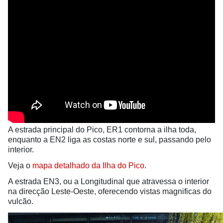
A estrada principal do Pico, ER1 contorna a ilha toda,
enquanto a EN2 liga as costas norte e sul, passando pelo
interior.
Veja o
mapa detalhado da Ilha do Pico
.
A estrada EN3, ou a Longitudinal que atravessa o interior
na direcção Leste-Oeste, oferecendo vistas magnificas do
vulcão.