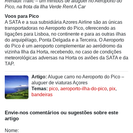
Renault Trafic – um minibus de aluguer no Aeroporto do
Pico, na frota da Ilha Verde Rent A Car
Voos para Pico
A SATA e a sua subsidiária Azores Airline são as únicas
transportadoras no Aeroporto do Pico, oferecendo as
ligações para Lisboa, no continente e para as outras ilhas
do arquipélago, Ponta Delgada e a Terceira. O Aeroporto
do Pico é um aeroporto complementar ao aeródromo da
vizinha Ilha da Horta, recebendo, no caso de condições
meteorológicas adversas na Horta os aviões da SATA e da
TAP.
Artigo:
Alugue carro no Aeroporto do Pico –
aluguer de viaturas Açores
Temas:
pico
,
aeroporto-ilha-do-pico
,
pix
,
bandeiras
Envie-nos comentários ou sugestões sobre este
artigo
Nome: