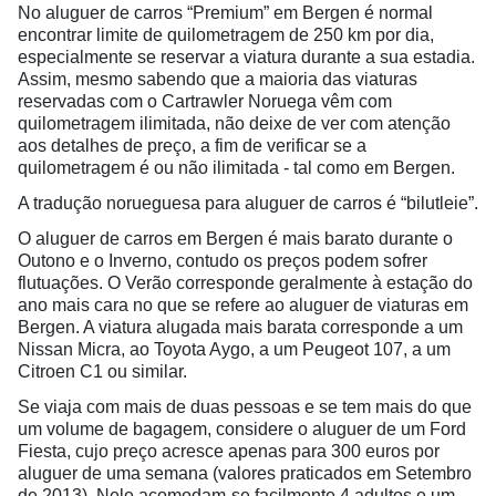
No aluguer de carros “Premium” em Bergen é normal
encontrar limite de quilometragem de 250 km por dia,
especialmente se reservar a viatura durante a sua estadia.
Assim, mesmo sabendo que a maioria das viaturas
reservadas com o Cartrawler Noruega vêm com
quilometragem ilimitada, não deixe de ver com atenção
aos detalhes de preço, a fim de verificar se a
quilometragem é ou não ilimitada - tal como em Bergen.
A tradução norueguesa para aluguer de carros é “bilutleie”.
O aluguer de carros em Bergen é mais barato durante o
Outono e o Inverno, contudo os preços podem sofrer
flutuações. O Verão corresponde geralmente à estação do
ano mais cara no que se refere ao aluguer de viaturas em
Bergen. A viatura alugada mais barata corresponde a um
Nissan Micra, ao Toyota Aygo, a um Peugeot 107, a um
Citroen C1 ou similar.
Se viaja com mais de duas pessoas e se tem mais do que
um volume de bagagem, considere o aluguer de um Ford
Fiesta, cujo preço acresce apenas para 300 euros por
aluguer de uma semana (valores praticados em Setembro
de 2013). Nele acomodam-se facilmente 4 adultos e um