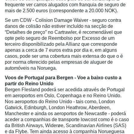
frequente ver carros alugados com franquia de seguro de
mais de 2.500 euros (correspondente a 20.000 NOK).
Se um CDW - Colision Damage Waiver - seguro contra
danos de colisão não estiver incluído na secção de
“Detalhes de preço” no Cartrawler, é recomendável que
opte pelo seguro de Reembolso por Excesso de um
terceiro disponibilizado pela Allianz que corresponde
apenas a cerca de 7 euros extra por dia e, em alguns
casos, pode ser uma cobertura mais extensa do que o é
por norma oferecido pelas empresas de aluguer de
automóveis na Noruega.
Voos de Portugal para Bergen - Voe a baixo custo a
partir do Reino Unido
Bergen Flesland poderá ser acedida através de Portugal
em aeroportos em Oslo, Copenhaga e no Reino Unido.
Nos aeroportos do Reino Unido - tais como, London
Gatwick, Edinburgh, London Heathrow, Aberdeen,
Manchester e ainda os aeroportos de Newcastle - poderá
aceder a companhias de transporte lowcost como é o caso
da British Airways, Widerøe, Scandinavian Airlines (SAS)
e da Flybe. Tem ainda acesso à companhia Norueguesa