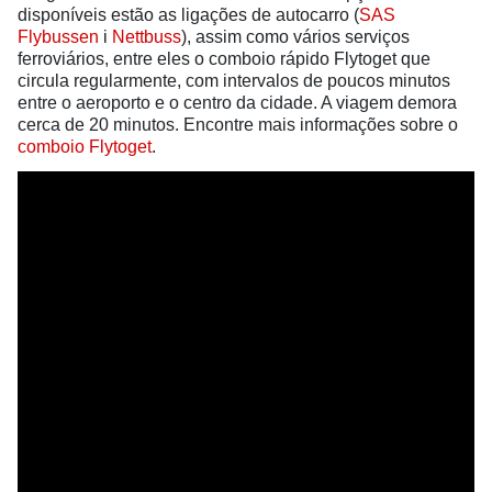
disponíveis estão as ligações de autocarro (
SAS
Flybussen
i
Nettbuss
), assim como vários serviços
ferroviários, entre eles o comboio rápido Flytoget que
circula regularmente, com intervalos de poucos minutos
entre o aeroporto e o centro da cidade. A viagem demora
cerca de 20 minutos. Encontre mais informações sobre o
comboio Flytoget
.