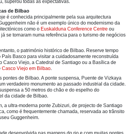
, superou todas as expectativas.
icas de Bilbao
oje é conhecida principalmente pela sua arquitectura
 Guggenheim não é um exemplo único do modernismo da
itectónicos como o
Euskalduna Conference Centre
ou
e
já se tornaram numa referência para o turismo de negócios
ntanto, o património histórico de Bilbao. Reserve tempo
 País Basco para visitar a cuidadosamente reconstruída
o Casco Viejo, a Catedral de Santiago ou a Basílica de
e
Casco Viejo em Bilbao
.
 pontes de Bilbao. A ponte suspensa, Puente de Vizkaya
um verdadeiro monumento ao passado industrial da cidade.
 suspensa a 50 metros do chão e do espelho do
vel da cidade de Bilbao.
 a ultra-moderna ponte Zubizuri, de projecto de Santiago
ca, como é frequentemente chamada, reservada ao trânsito
Museu Guggenheim.
dade desenvolvida nas margens do rio e com muitas pontes