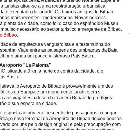
ia uma aposta certa. A beleza natural do Norte de Espanha
ía turistas aliou-se a uma reestruturação urbanística,
 e executada da cidade. Os bairros antigos de Bilbao
 zonas mais recentes - modernizadas. Novas adições
s à planta da cidade, como foi o caso do esplêndido Museu
pulso necessário ao sector turístico emergente de Bilbao.
de Bilbao
.
cidade de arquitectura vanguardista e a testemunha do
spanha. Viaje entre as paisagens deslumbrantes da Baía
lhor o ainda um pouco misterioso País Basco.
 Aeroporto "La Paloma"
IO, situado a 9 km a norte do centro da cidade, é o
aís Basco.
latrava, o Aeroporto de Bilbao é provavelmente um dos
áticos da Europa e um monumento turístico em si.
a aos viajantes a desembarcar em Bilbao de prodígios
arão a sua espera na cidade.
 resposta ao número crescente de passageiros a chegar
érea, o novo terminal do Aeroporto de Bilbao deixou poucas
uvado por uns pelo design original e pela preocupação com