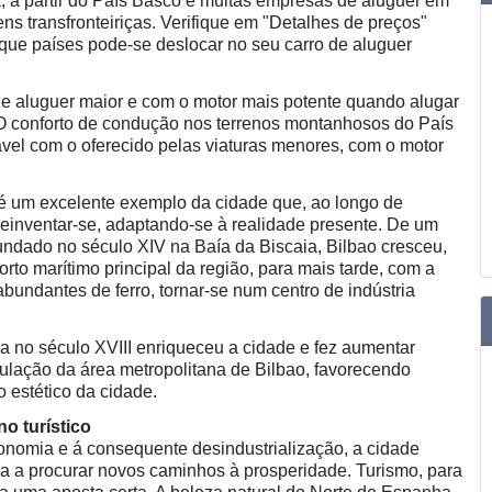
, a partir do País Basco e muitas empresas de aluguer em
s transfronteiriças. Verifique em "Detalhes de preços"
a que países pode-se deslocar no seu carro de aluguer
e aluguer maior e com o motor mais potente quando alugar
 O conforto de condução nos terrenos montanhosos do País
vel com o oferecido pelas viaturas menores, com o motor
é um excelente exemplo da cidade que, ao longo de
einventar-se, adaptando-se à realidade presente. De um
ndado no século XIV na Baía da Biscaia, Bilbao cresceu,
rto marítimo principal da região, para mais tarde, com a
bundantes de ferro, tornar-se num centro de indústria
sa no século XVIII enriqueceu a cidade e fez aumentar
pulação da área metropolitana de Bilbao, favorecendo
o estético da cidade.
no turístico
nomia e á consequente desindustrialização, a cidade
da a procurar novos caminhos à prosperidade. Turismo, para