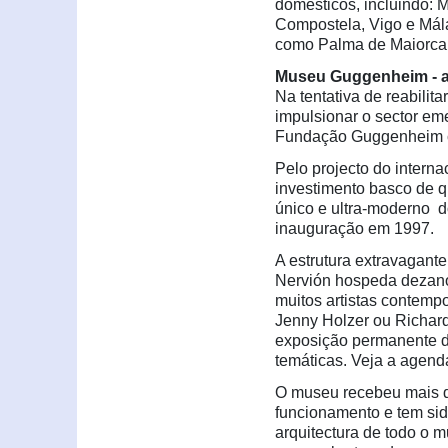
domésticos, incluindo: M
Compostela, Vigo e Mála
como Palma de Maiorca, 
Museu Guggenheim - a a
Na tentativa de reabilit
impulsionar o sector em
Fundação Guggenheim c
Pelo projecto do intern
investimento basco de q
único e ultra-moderno d
inauguração em 1997.
A estrutura extravagante
Nervión hospeda dezano
muitos artistas contem
Jenny Holzer ou Richard
exposição permanente 
temáticas. Veja a agend
O museu recebeu mais de
funcionamento e tem sid
arquitectura de todo o m