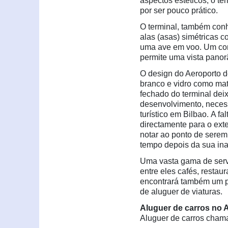
aspectos estéticos, o te
por ser pouco prático.
O terminal, também con
alas (asas) simétricas 
uma ave em voo. Um corr
permite uma vista panor
O design do Aeroporto d
branco e vidro como mat
fechado do terminal dei
desenvolvimento, necess
turístico em Bilbao. A f
directamente para o ext
notar ao ponto de serem
tempo depois da sua in
Uma vasta gama de servi
entre eles cafés, restau
encontrará também um po
de aluguer de viaturas.
Aluguer de carros no 
Aluguer de carros cham