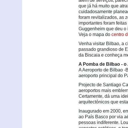
além de serviços, parec
que já há muito que atra
cuidadosamente planeada
foram revitalizados, as
importantes foram feita
Guggenheim que deu o im
Veja o mapa do
centro 
Venha visitar Bilbao, a 
passado grandioso de E
da Biscaia e conheça me
A Pomba de Bilbao - o
A Aeroporto de Bilbao -B
aeroporto principal do P
Projecto de Santiago Ca
aeroportos mais emblem
Certamente, dá uma idei
arquitectónicos que est
Inaugurado em 2000, em
ao País Basco por via a
pessoas indiferente. Lo