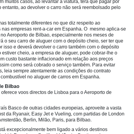
 muitos casos, ao levantar a viatura, terá que pagar por
o entanto, ao devolver o carro não será reembolsado pelo
as totalmente diferentes no que diz respeito ao
 nas empresas rent-a-car em Espanha. O mesmo aplica-se
 no Aeroporto de Bilbao, especialmente nos meses de
á o seu carro de aluguer com o depósito cheio, ser ter que
r isso e deverá devolver o carro também com o depósito
 estiver cheio, a empresa de aluguer, pode cobrar-lhe o
 um custo bastante inflacionado em relação aos preços
ssim como será cobrado o serviço também. Para evitar
, leia sempre atentamente as condições do contrato
do combustível no aluguer de carros em Espanha.
de Bilbao
ferece voos directos de Lisboa para o Aeroporto de
País Basco de outras cidades europeias, aproveite a vasta
st da Ryanair, Easy Jet e Vueling, com partidas de London
msterdão, Berlin, Milão, Paris, para Bilbao.
stá excepcionalmente bem ligado a vários destinos