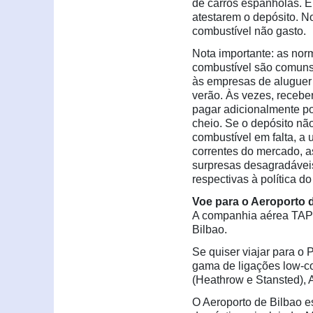
de carros espanholas. Em
atestarem o depósito. N
combustível não gasto.
Nota importante: as norm
combustível são comuns
às empresas de aluguer
verão. Às vezes, receber
pagar adicionalmente po
cheio. Se o depósito não
combustível em falta, a
correntes do mercado, a
surpresas desagradáveis
respectivas à política 
Voe para o Aeroporto 
A companhia aérea TAP o
Bilbao.
Se quiser viajar para o 
gama de ligações low-co
(Heathrow e Stansted), A
O Aeroporto de Bilbao e