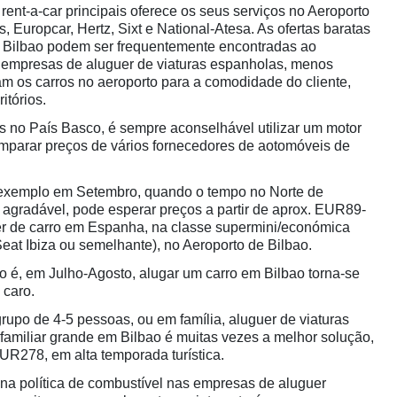
rent-a-car principais oferece os seus serviços no Aeroporto
s, Europcar, Hertz, Sixt e National-Atesa. As ofertas baratas
m Bilbao podem ser frequentemente encontradas ao
 empresas de aluguer de viaturas espanholas, menos
m os carros no aeroporto para a comodidade do cliente,
itórios.
as no País Basco, é sempre aconselhável utilizar um motor
mparar preços de vários fornecedores de aotomóveis de
r exemplo em Setembro, quando o tempo no Norte de
agradável, pode esperar preços a partir de aprox. EUR89-
er de carro em Espanha, na classe supermini/económica
eat Ibiza ou semelhante), no Aeroporto de Bilbao.
to é, em Julho-Agosto, alugar um carro em Bilbao torna-se
 caro.
grupo de 4-5 pessoas, ou em família, aluguer de viaturas
 familiar grande em Bilbao é muitas vezes a melhor solução,
EUR278, em alta temporada turística.
na política de combustível nas empresas de aluguer