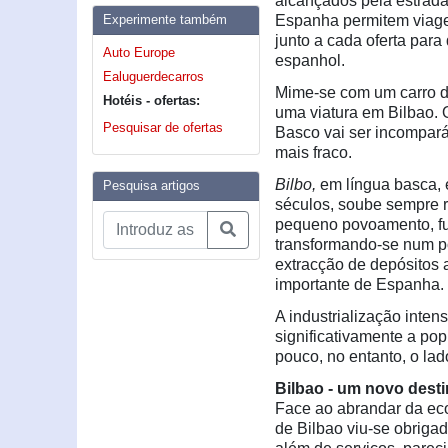
alcançados pela estrada
Experimente também
Espanha permitem viagen
junto a cada oferta par
Auto Europe
espanhol.
Ealuguerdecarros
Mime-se com um carro d
Hotéis - ofertas:
uma viatura em Bilbao.
Pesquisar de ofertas
Basco vai ser incompará
mais fraco.
Bilbo,
em língua basca, 
Pesquisa artigos
séculos, soube sempre r
pequeno povoamento, fu
transformando-se num po
extracção de depósitos a
importante de Espanha.
A industrialização inten
significativamente a po
pouco, no entanto, o lad
Bilbao - um novo desti
Face ao abrandar da eco
de Bilbao viu-se obriga