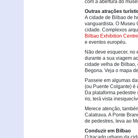
com a abertura do museu
Outras atrações turíst
A cidade de Bilbao de h
vanguardista. O Museu
cidade. Complexos arqu
Bilbao Exhibition Centr
e eventos européu.
Não deve esquecer, no e
durante a sua viagem ao
cidade velha de Bilbao, 
Begona. Veja o mapa d
Passeie em algumas das
(ou Puente Colgante) é 
Da plataforma pedestre
rio, terá vista inesquecí
Merece atenção, também,
Calatrava. A Ponte Bran
de pedestres, leva ao 
Conduzir em Bilbao
O traçado urbano da ci