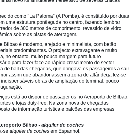
rminal novo foi simultaneamente alvo de severas críticas
hecido como "La Paloma" (A Pomba), é constituído por duas
com uma estrutura pontiaguda no centro, fazendo lembrar
edor de 300 metros de comprimento, revestido de vidro,
âmica sobre as pistas de aterragem.
e Bilbao é moderno, arejado e minimalista, com betão
eriais predominantes. O projecto extravagante e muito
xa, no entanto, muito pouca margem para futuro
ário para fazer face ao rápido crescimento do sector
alta de hall das chegadas, que obrigava os passageiros a sair
erior assim que abandonassem a zona de alfândega fez-se
 indispensáveis obras de ampliação do terminal, pouco
auguração.
ços está ao dispor de passageiros no Aeroporto de Bilbao,
rantes e lojas duty-free. Na zona nova de chegadas
sto de informação turística e balcões das empresas
Aeroporto Bilbao -
alquiler de coches
a-se
alquiler de coches
em Espanhol.