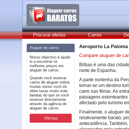
Procurar ofertas
Carros
De
Aeroporto La Paloma 
Aluguer de carros
Compare aluguer de car
Nosso objectivo é ajudá-
lo a encontrar os
Bilbao é uma das cidade
melhores preços em
aluguer de carros.
norte de Espanha.
Quando você reservar
A parte nortenha da Pení
carros de aluguer online,
tornar-se um destino tur
muitas vezes você irá
obter taxas muito mais
carro nas férias. As est
baratas do que se você
paisagens estonteantes e
reservar directamente
afectado pelo turismo 
através da agência de
aluguer de carros.
Finalmente, o aluguer 
relativamente barato, pr
Ofertas
antecedência. Também, a