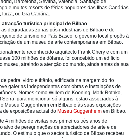
adrid, Barcelona, Sevilha, Valência, Santiago de
ga e muitos resorts de férias populares das Ilhas Canárias
Ibiza, ou Grã Canária.
tracção turística principal de Bilbao
ar as degradadas zonas pós-industriais de Bilbao e de
ergente de turismo no País Basco, o governo local propôs à
riação de um museu de arte contemporânea em Bilbao.
acionalmente reconhecido arquitecto Frank Ghery e com um
uase 100 milhões de dólares, foi concebido um edifício
o museu, atraindo a atenção do mundo, ainda antes da sua
 de pedra, vidro e titânio, edificada na margem do rio
ve galerias independentes com obras e instalações de
porâneos. Nomes como Willem de Kooning, Mark Rothko,
 Serra, para mencionar só alguns, estão associados à
do Museu Guggenheim em Bilbao e às suas exposições
a de exposições actual do
Museu Guggenheim
em Bilbao.
 4 milhões de visitas nos primeiros três anos de
o alvo de peregrinações de apreciadores de arte e de
undo. O estímulo que o sector turístico de Bilbao recebeu