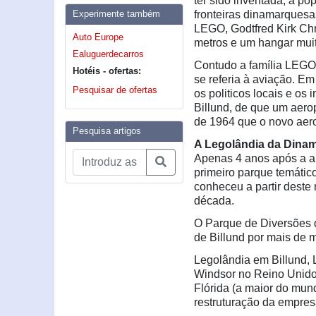
ter sido inventada, a p
Experimente também
fronteiras dinamarquesa
LEGO, Godtfred Kirk Chr
Auto Europe
metros e um hangar muit
Ealuguerdecarros
Contudo a família LEGO 
Hotéis - ofertas:
se referia à aviação. E
Pesquisar de ofertas
os politicos locais e os
Billund, de que um aerop
de 1964 que o novo aero
Pesquisa artigos
A Legolândia da Dinam
Apenas 4 anos após a ab
primeiro parque temátic
conheceu a partir deste
década.
O Parque de Diversões d
de Billund por mais de 
Legolândia em Billund, 
Windsor no Reino Unido
Flórida (a maior do mun
restruturação da empre