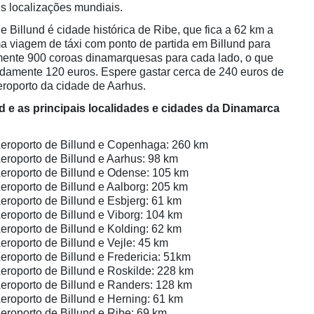
es localizações mundiais.
 Billund é cidade histórica de Ribe, que fica a 62 km a
a viagem de táxi com ponto de partida em Billund para
ente 900 coroas dinamarquesas para cada lado, o que
damente 120 euros. Espere gastar cerca de 240 euros de
Aeroporto da cidade de Aarhus.
nd e as principais localidades e cidades da Dinamarca
 Aeroporto de Billund e Copenhaga: 260 km
Aeroporto de Billund e Aarhus: 98 km
Aeroporto de Billund e Odense: 105 km
Aeroporto de Billund e Aalborg: 205 km
Aeroporto de Billund e Esbjerg: 61 km
Aeroporto de Billund e Viborg: 104 km
Aeroporto de Billund e Kolding: 62 km
Aeroporto de Billund e Vejle: 45 km
Aeroporto de Billund e Fredericia: 51km
Aeroporto de Billund e Roskilde: 228 km
Aeroporto de Billund e Randers: 128 km
Aeroporto de Billund e Herning: 61 km
Aeroporto de Billund e Ribe: 69 km