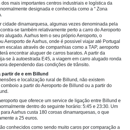
 dos mais importantes centros industriais e logística da
 normalmente designada e conhecida como a “ Zona
.
r cidade dinamarquesa, algumas vezes denominada pela
encontra-se também relativamente perto a carro do Aeroporto
arro alugado. Aarhus tem o seu próprio Aeroporto, o
 ou Aeroporto de Aarhus, onde é possivel viajar até Portugal
com escalas através de companhias como a TAP, aeroporto
rá encontrar aluguer de carros baratos. A partir da
rija-se à autoestrada E45, a viagem em carro alugado ronda
ra dependendo das condições de trânsito.
 partir de e em Billund
nsões e localização rural de Billund, não existem
 comboio a partir do Aeroporto de Billund ou a partir do
lund.
eroporto que oferece um service de ligação entre Billund e
normalmente dentro do seguinte horário: 5:45 e 23:30. Um
nd para Aarhus custa 180 coroas dinamarquesas, o que
mente a 25 euros.
são conhecidos como sendo muito caros por comparação a