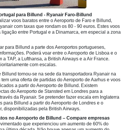
rtugal para Billund - Ryanair Faro-Billund
lizar voos baratos entre o Aeroporto de Faro e Billund,
yanair com taxas que rondam os 80 - 90 euros. Estes voos
 a ligação entre Portugal e a Dinamarca, em especial a zona
ar para Billund a parte dos Aeroportos portugueses,
informações. Poderá voar entre o Aeroporto de Lisboa e o
 a TAP, a Lufthansa, a British Airways e a Air France.
ioritariamente com escalas.
 Billund tornou-se na sede da transportadora Ryanair na
tem uma oferta de partidas do Aeroporto de Aarhus e voos
ficados a partir do Aeroporto de Billund. Existem
rectas do Aeroporto de Stansted em Londres para a
través da Ryanair. Se pretender fazer escala em Inglaterra
 para Billund a partir do Aeroporto de Londres e o
 disponibilizadas pela British Airways.
atos no Aeroporto de Billund – Compare empresas
movimentado que experienciou um aumento de 60% do
 na última década. Não houve apenas um aumento do