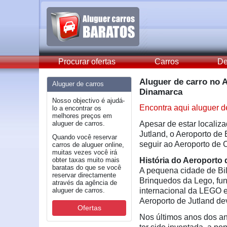
Procurar ofertas
Carros
De
Aluguer de carro no A
Aluguer de carros
Dinamarca
Nosso objectivo é ajudá-
Encontra aqui aluguer d
lo a encontrar os
melhores preços em
aluguer de carros.
Apesar de estar localiz
Jutland, o Aeroporto de
Quando você reservar
seguir ao Aeroporto de
carros de aluguer online,
muitas vezes você irá
obter taxas muito mais
História do Aeroporto 
baratas do que se você
A pequena cidade de Bi
reservar directamente
Brinquedos da Lego, fun
através da agência de
aluguer de carros.
internacional da LEGO e
Aeroporto de Jutland d
Ofertas
Nos últimos anos dos a