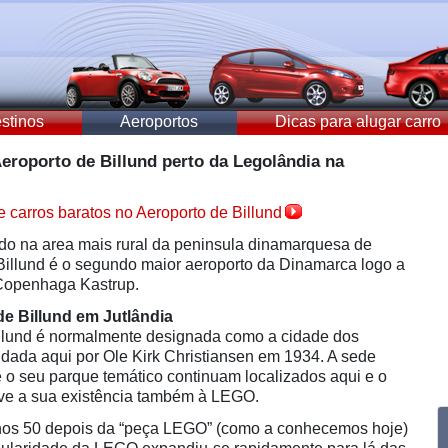
stinos
Aeroportos
Dicas para alugar carro
eroporto de Billund perto da Legolândia na
e carros baratos no Aeroporto de Billund
ado na area mais rural da peninsula dinamarquesa de
 Billund é o segundo maior aeroporto da Dinamarca logo a
 Copenhaga Kastrup.
de Billund em Jutlândia
llund é normalmente designada como a cidade dos
dada aqui por Ole Kirk Christiansen em 1934. A sede
 o seu parque temático continuam localizados aqui e o
eve a sua existência também à LEGO.
nos 50 depois da “peça LEGO” (como a conhecemos hoje)