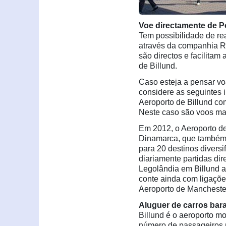
Voe directamente de Po
Tem possibilidade de rea
através da companhia R
são directos e facilitam
de Billund.
Caso esteja a pensar vo
considere as seguintes 
Aeroporto de Billund com
Neste caso são voos ma
Em 2012, o Aeroporto de
Dinamarca, que também 
para 20 destinos diversi
diariamente partidas di
Legolândia em Billund a
conte ainda com ligações
Aeroporto de Manchester,
Aluguer de carros bar
Billund é o aeroporto 
número de passageiros