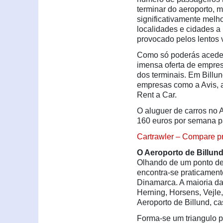
terminar do aeroporto, 
significativamente melho
localidades e cidades a 
provocado pelos lentos v
Como só poderás aceder a
imensa oferta de empres
dos terminais. Em Billun
empresas como a Avis, a
Rent a Car.
O aluguer de carros no A
160 euros por semana pa
Cartrawler – Compare pr
O Aeroporto de Billun
Olhando de um ponto de 
encontra-se praticamente
Dinamarca. A maioria da
Herning, Horsens, Vejle
Aeroporto de Billund, ca
Forma-se um triangulo p