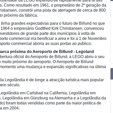
opularidade da LEGO expandiu-se rapidamente para lá das
s. Como resultado em 1961, o proprietário de 2º geração da
istiansen, constrói uma pista de aterragem de cerca de 800
o próximo da fábrica.
tinha grandes expectativas para o futuro de Billund no que
m 1964 o empresário Godtfred Kirk Christiansen, convenceu
 investidores de grande parte dos munícipios à volta de
orto commercial iria benificiar a area e foi a 1 de Novembro
porto commercial abriria as suas portas ao publico.
arca próxima do Aeroporto de Billund - Legoland
ertura oficial do Aeroporto de Billund, a LEGO abriu o seu
o muito próximo do aeroporto. O Aeroporto de Billund
 momento uma mudança e expansão significativas na última
a Legolândia é de longe a atracção turística mais popular
meio século.
Legolândia em Carlsbad na California, Legolândia em
, Legolândia em Günzburg na Alemanha e a Legolândia da
do) foram todas vendidas como parte da maior politica de
sa em 2004.