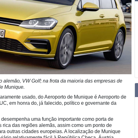
o alemão, VW Golf; na frota da maioria das empresas de
 de Munique.
raramente usado, do Aeroporto de Munique é Aeroporto de
C, em honra do, já falecido, político e governante da
 desempenha uma função importante como porta de
s rica das regiões alemãs, assim como um ponto de
ara outras cidades europeias. A localização de Munique
ário relativamente fácil à República Checa, Áustria,