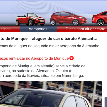
stinos
Aeroportos
Dicas para alugar carro
rto de Munique – aluguer de carro barato Alemanha
ertas de aluguer no segundo maior aeroporto da Alemanha,
eços rent-a-car no Aeroporto de Munique
oporto de Munique, em alemão) serve a cidade de
viera, no sudeste da Alemanha. O outro (e
r) aeroporto da Baviera situa-se em Nuremberga.