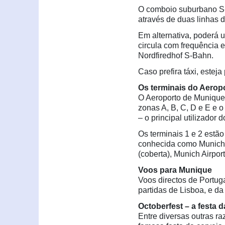
O comboio suburbano S-
através de duas linhas d
Em alternativa, poderá u
circula com frequência e
Nordfiredhof S-Bahn.
Caso prefira táxi, estej
Os terminais do Aerop
O Aeroporto de Munique 
zonas A, B, C, D e E e 
– o principal utilizador
Os terminais 1 e 2 estão
conhecida como Munich 
(coberta), Munich Airpor
Voos para Munique
Voos directos de Portug
partidas de Lisboa, e da
Octoberfest – a festa d
Entre diversas outras r