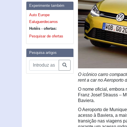
Experimente também
Auto Europe
Ealuguerdecarros
Hotéis - ofertas:
Pesquisar de ofertas
Pesquisa artigos
O icónico carro compact
rent a car no Aeroporto
O nome oficial, embora 
Franz Josef Strauss – MU
Baviera.
O Aeroporto de Munique
acesso à Baviera, a mai
transição nas viagens p
garante um acesso rodovi