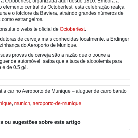
, a Octoberfest, organizada aqui desde 1810. Embora a
 o elemento central da Octoberfest, esta celebração realça
tura e o folclore da Baviera, atraindo grandes números de
s como estrangeiros.
onsulte o website oficial de
Octoberfest
.
dutoras de cerveja mais conhecidas localmente, a Erdinger
vizinhança do Aeroporto de Munique.
 suas provas de cerveja são a razão que o trouxe a
guer de automóvel, saiba que a taxa de alcoolemia para
é de 0.5 g/l.
 a car no Aeroporto de Munique – aluguer de carro barato
nique
,
munich
,
aeroporto-de-munique
s ou sugestões sobre este artigo