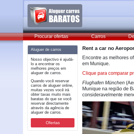
Procurar ofertas
Carros
De
Rent a car no Aeropo
Aluguer de carros
Encontre as melhores of
Nosso objectivo é ajudá-
em Munique.
lo a encontrar os
melhores preços em
aluguer de carros.
Clique para comparar pr
Quando você reservar
Flughafen München
(Aer
carros de aluguer online,
Munique na região de Ba
muitas vezes você irá
obter taxas muito mais
consideravelmente meno
baratas do que se você
reservar directamente
através da agência de
aluguer de carros.
Ofertas