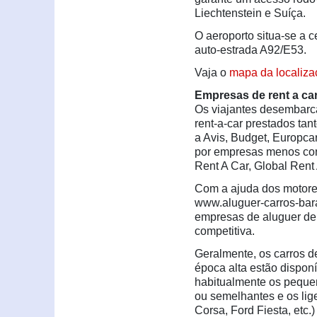
Liechtenstein e Suíça.
O aeroporto situa-se a 
auto-estrada A92/E53.
Vaja o
mapa da localiza
Empresas de rent a ca
Os viajantes desembarca
rent-a-car prestados ta
a Avis, Budget, Europcar,
por empresas menos con
Rent A Car, Global Rent
Com a ajuda dos motores
www.aluguer-carros-bara
empresas de aluguer de 
competitiva.
Geralmente, os carros d
época alta estão dispon
habitualmente os pequen
ou semelhantes e os li
Corsa, Ford Fiesta, etc.)