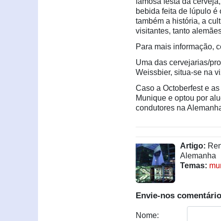
famosa festa da cerveja
bebida feita de lúpulo é
também a história, a cul
visitantes, tanto alemãe
Para mais informação, c
Uma das cervejarias/pro
Weissbier, situa-se na 
Caso a Octoberfest e as
Munique e optou por alu
condutores na Alemanha 
Artigo:
Rent
Alemanha
Temas:
mu
Envie-nos comentário
Nome: