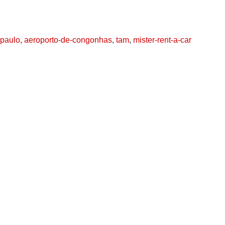
-paulo
,
aeroporto-de-congonhas
,
tam
,
mister-rent-a-car