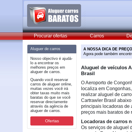
Procurar ofertas
Carros
De
Aluguer de carros
A NOSSA DICA DE PREÇO
Agora pode também encontra
Nosso objectivo é ajudá-
lo a encontrar os
Aluguel de veículos 
melhores preços em
aluguer de carros.
Brasil
Quando você reservar
O Aeroporto de Congonh
carros de aluguer online,
localiza em Congonhas,
muitas vezes você irá
obter taxas muito mais
realizar aluguel de car
baratas do que se você
Cartrawler Brasil abaixo
reservar directamente
principais locadoras de
através da agência de
aluguer de carros.
preços mais baratos de 
Ofertas
Locadoras de carros 
Os serviços de aluguel 