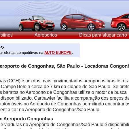
stinos
Aeroportos
Dicas para alugar carro
S:
r ofertas competitivas na
AUTO EUROPE
.
Aeroporto de Congonhas, São Paulo - Locadoras Congon
as (CGH) é um dos mais movimentados aeroportos brasileiros 
 Campo Belo a cerca de 7 km da cidade de São Paulo. Se pret
ros baratos no Aeroporto de Congonhas utilize o motor de busca
 disponibilizado. Cartrawler facilita a comparação dos preços d
 automóveis no Aeroporto de Congonhas permitindo encontrar o
rent a car no Aeroporto de Congonhas/São Paulo.
no Aeroporto Congonhas
de viaduras no Aeroporto de Congonhas/São Paulo é disponibili