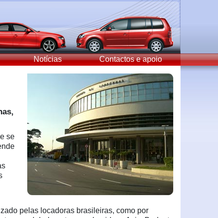
Notícias
Contactos e apoio
has,
e se
ende
as
s
zado pelas locadoras brasileiras, como por