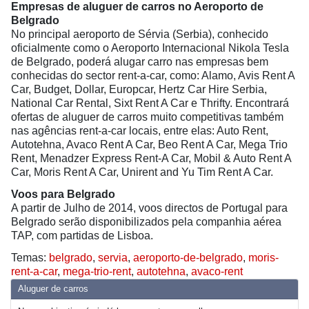
Empresas de aluguer de carros no Aeroporto de
Belgrado
No principal aeroporto de Sérvia (Serbia), conhecido
oficialmente como o Aeroporto Internacional Nikola Tesla
de Belgrado, poderá alugar carro nas empresas bem
conhecidas do sector rent-a-car, como: Alamo, Avis Rent A
Car, Budget, Dollar, Europcar, Hertz Car Hire Serbia,
National Car Rental, Sixt Rent A Car e Thrifty. Encontrará
ofertas de aluguer de carros muito competitivas também
nas agências rent-a-car locais, entre elas: Auto Rent,
Autotehna, Avaco Rent A Car, Beo Rent A Car, Mega Trio
Rent, Menadzer Express Rent-A Car, Mobil & Auto Rent A
Car, Moris Rent A Car, Unirent and Yu Tim Rent A Car.
Voos para Belgrado
A partir de Julho de 2014, voos directos de Portugal para
Belgrado serão disponibilizados pela companhia aérea
TAP, com partidas de Lisboa.
Temas:
belgrado
,
servia
,
aeroporto-de-belgrado
,
moris-
rent-a-car
,
mega-trio-rent
,
autotehna
,
avaco-rent
Aluguer de carros