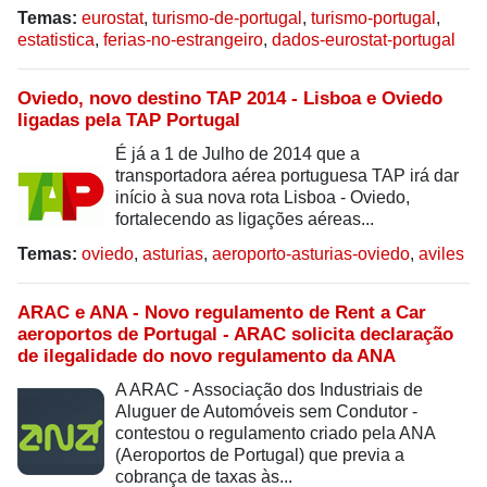
Temas:
eurostat
,
turismo-de-portugal
,
turismo-portugal
,
estatistica
,
ferias-no-estrangeiro
,
dados-eurostat-portugal
Oviedo, novo destino TAP 2014 - Lisboa e Oviedo
ligadas pela TAP Portugal
É já a 1 de Julho de 2014 que a
transportadora aérea portuguesa TAP irá dar
início à sua nova rota Lisboa - Oviedo,
fortalecendo as ligações aéreas...
Temas:
oviedo
,
asturias
,
aeroporto-asturias-oviedo
,
aviles
ARAC e ANA - Novo regulamento de Rent a Car
aeroportos de Portugal - ARAC solicita declaração
de ilegalidade do novo regulamento da ANA
A ARAC - Associação dos Industriais de
Aluguer de Automóveis sem Condutor -
contestou o regulamento criado pela ANA
(Aeroportos de Portugal) que previa a
cobrança de taxas às...