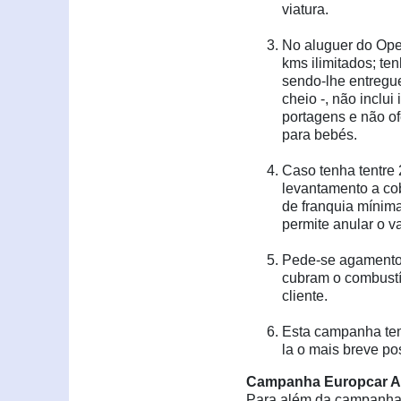
viatura.
No aluguer do Opel
kms ilimitados; te
sendo-lhe entregu
cheio -, não inclu
portagens e não of
para bebés.
Caso tenha tentre 
levantamento a co
de franquia mínima
permite anular o v
Pede-se agamento 
cubram o combustív
cliente.
Esta campanha tem
la o mais breve po
Campanha Europcar A
Para além da campanha