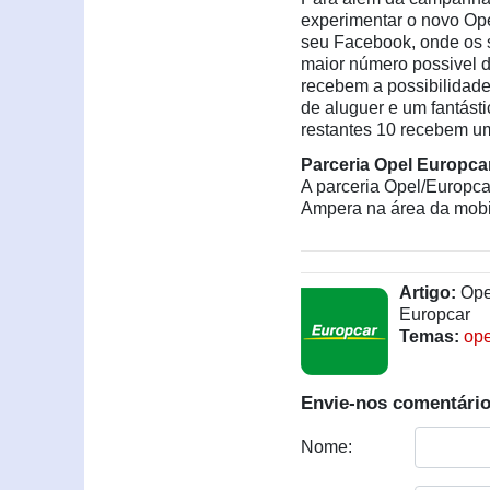
experimentar o novo O
seu Facebook, onde os s
maior número possivel 
recebem a possibilidad
de aluguer e um fantást
restantes 10 recebem u
Parceria Opel Europca
A parceria Opel/Europc
Ampera na área da mobili
Artigo:
Opel
Europcar
Temas:
op
Envie-nos comentário
Nome: