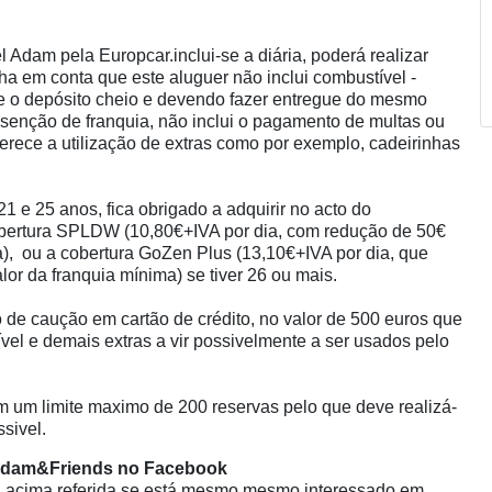
 Adam pela Europcar.inclui-se a diária, poderá realizar
nha em conta que este aluguer não inclui combustível -
e o depósito cheio e devendo fazer entregue do mesmo
i isenção de franquia, não inclui o pagamento de multas ou
erece a utilização de extras como por exemplo, cadeirinhas
21 e 25 anos, fica obrigado a adquirir no acto do
bertura SPLDW (10,80€+IVA por dia, com redução de 50€
), ou a cobertura GoZen Plus (13,10€+IVA por dia, que
alor da franquia mínima) se tiver 26 ou mais.
de caução em cartão de crédito, no valor de 500 euros que
el e demais extras a vir possivelmente a ser usados pelo
 um limite maximo de 200 reservas pelo que deve realizá-
ssivel.
dam&Friends no Facebook
 acima referida se está mesmo mesmo interessado em