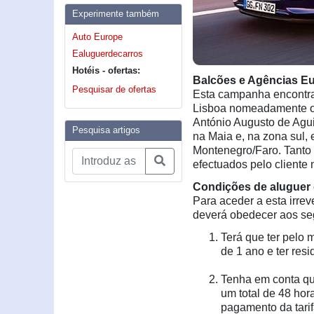
Experimente também
Auto Europe
Ealuguerdecarros
Hotéis - ofertas:
Balcões e Agências E
Pesquisar de ofertas
Esta campanha encontra
Lisboa nomeadamente o b
António Augusto de Agui
Pesquisa artigos
na Maia e, na zona sul,
Montenegro/Faro. Tanto 
efectuados pelo cliente
Condições de aluguer 
Para aceder a esta irr
deverá obedecer aos seg
Terá que ter pelo
de 1 ano e ter resi
Tenha em conta qu
um total de 48 hor
pagamento da tari