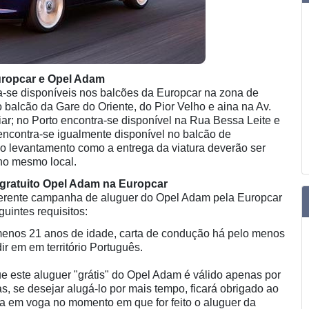
uropcar e Opel Adam
-se disponíveis nos balcões da Europcar na zona de
alcão da Gare do Oriente, do Pior Velho e aina na Av.
ar; no Porto encontra-se disponível na Rua Bessa Leite e
 encontra-se igualmente disponível no balcão de
o levantamento como a entrega da viatura deverão ser
 no mesmo local.
gratuito Opel Adam na Europcar
everente campanha de aluguer do Opel Adam pela Europcar
uintes requisitos:
 menos 21 anos de idade, carta de condução há pelo menos
dir em em território Português.
e este aluguer "grátis" do Opel Adam é válido apenas por
as, se desejar alugá-lo por mais tempo, ficará obrigado ao
fa em voga no momento em que for feito o aluguer da