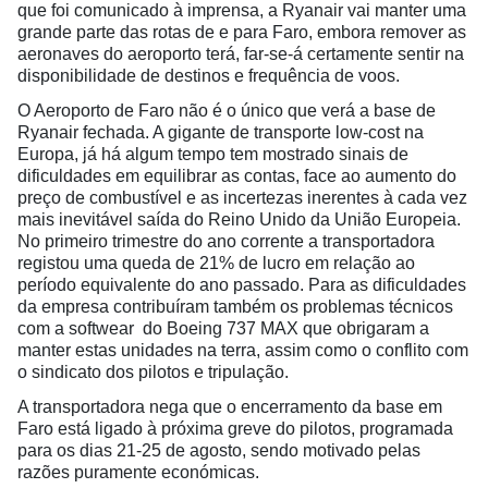
que foi comunicado à imprensa, a Ryanair vai manter uma
grande parte das rotas de e para Faro, embora remover as
aeronaves do aeroporto terá, far-se-á certamente sentir na
disponibilidade de destinos e frequência de voos.
O Aeroporto de Faro não é o único que verá a base de
Ryanair fechada. A gigante de transporte low-cost na
Europa, já há algum tempo tem mostrado sinais de
dificuldades em equilibrar as contas, face ao aumento do
preço de combustível e as incertezas inerentes à cada vez
mais inevitável saída do Reino Unido da União Europeia.
No primeiro trimestre do ano corrente a transportadora
registou uma queda de 21% de lucro em relação ao
período equivalente do ano passado. Para as dificuldades
da empresa contribuíram também os problemas técnicos
com a softwear do Boeing 737 MAX que obrigaram a
manter estas unidades na terra, assim como o conflito com
o sindicato dos pilotos e tripulação.
A transportadora nega que o encerramento da base em
Faro está ligado à próxima greve do pilotos, programada
para os dias 21-25 de agosto, sendo motivado pelas
razões puramente económicas.