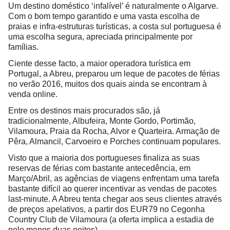
Um destino doméstico ‘infalível’ é naturalmente o Algarve.
Com o bom tempo garantido e uma vasta escolha de
praias e infra-estruturas turísticas, a costa sul portuguesa é
uma escolha segura, apreciada principalmente por
famílias.
Ciente desse facto, a maior operadora turística em
Portugal, a Abreu, preparou um leque de pacotes de férias
no verão 2016, muitos dos quais ainda se encontram à
venda online.
Entre os destinos mais procurados são, já
tradicionalmente, Albufeira, Monte Gordo, Portimão,
Vilamoura, Praia da Rocha, Alvor e Quarteira. Armação de
Pêra, Almancil, Carvoeiro e Porches continuam populares.
Visto que a maioria dos portugueses finaliza as suas
reservas de férias com bastante antecedência, em
Março/Abril, as agências de viagens enfrentam uma tarefa
bastante difícil ao querer incentivar as vendas de pacotes
last-minute. A Abreu tenta chegar aos seus clientes através
de preços apelativos, a partir dos EUR79 no Cegonha
Country Club de Vilamoura (a oferta implica a estadia de
pelo menos duas noites).