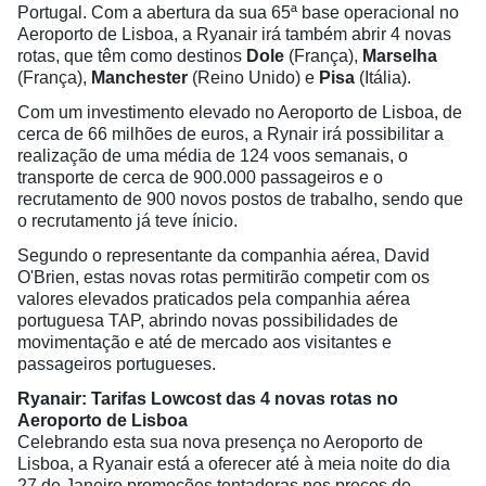
Portugal. Com a abertura da sua 65ª base operacional no
Aeroporto de Lisboa, a Ryanair irá também abrir 4 novas
rotas, que têm como destinos
Dole
(França),
Marselha
(França),
Manchester
(Reino Unido) e
Pisa
(Itália).
Com um investimento elevado no Aeroporto de Lisboa, de
cerca de 66 milhões de euros, a Rynair irá possibilitar a
realização de uma média de 124 voos semanais, o
transporte de cerca de 900.000 passageiros e o
recrutamento de 900 novos postos de trabalho, sendo que
o recrutamento já teve ínicio.
Segundo o representante da companhia aérea, David
O'Brien, estas novas rotas permitirão competir com os
valores elevados praticados pela companhia aérea
portuguesa TAP, abrindo novas possibilidades de
movimentação e até de mercado aos visitantes e
passageiros portugueses.
Ryanair: Tarifas Lowcost das 4 novas rotas no
Aeroporto de Lisboa
Celebrando esta sua nova presença no Aeroporto de
Lisboa, a Ryanair está a oferecer até à meia noite do dia
27 de Janeiro promoções tentadoras nos preços de