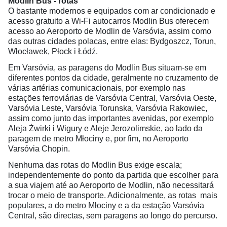
Modlin Bus - rotas
O bastante modernos e equipados com ar condicionado e
acesso gratuito a Wi-Fi autocarros Modlin Bus oferecem
acesso ao Aeroporto de Modlin de Varsóvia, assim como
das outras cidades polacas, entre elas: Bydgoszcz, Torun,
Włocławek, Płock i Łódź.
Em Varsóvia, as paragens do Modlin Bus situam-se em
diferentes pontos da cidade, geralmente no cruzamento de
várias artérias comunicacionais, por exemplo nas
estações ferroviárias de Varsóvia Central, Varsóvia Oeste,
Varsóvia Leste, Varsóvia Torunska, Varsóvia Rakowiec,
assim como junto das importantes avenidas, por exemplo
Aleja Żwirki i Wigury e Aleje Jerozolimskie, ao lado da
paragem de metro Młociny e, por fim, no Aeroporto
Varsóvia Chopin.
Nenhuma das rotas do Modlin Bus exige escala;
independentemente do ponto da partida que escolher para
a sua viajem até ao Aeroporto de Modlin, não necessitará
trocar o meio de transporte. Adicionalmente, as rotas mais
populares, a do metro Młociny e a da estação Varsóvia
Central, são directas, sem paragens ao longo do percurso.