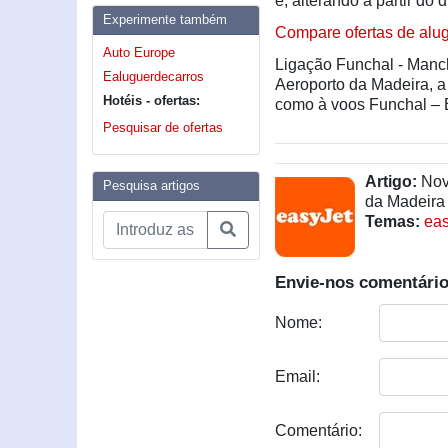
e, alterando a partir do
Experimente também
Compare ofertas de alug
Auto Europe
Ligação Funchal - Manche
Ealuguerdecarros
Aeroporto da Madeira, a
Hotéis - ofertas:
como à voos Funchal – B
Pesquisar de ofertas
Artigo:
Nova
Pesquisa artigos
da Madeira
Temas:
eas
Envie-nos comentário
Nome:
Email:
Comentário: