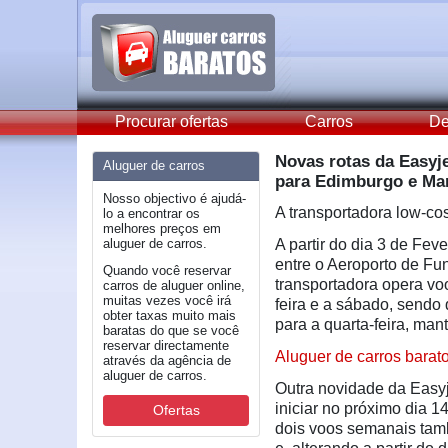
Procurar ofertas
Carros
De
Novas rotas da Easyje
Aluguer de carros
para Edimburgo e Ma
Nosso objectivo é ajudá-
A transportadora low-co
lo a encontrar os
melhores preços em
aluguer de carros.
A partir do dia 3 de Fev
entre o Aeroporto de Fu
Quando você reservar
transportadora opera v
carros de aluguer online,
muitas vezes você irá
feira e a sábado, sendo 
obter taxas muito mais
para a quarta-feira, ma
baratas do que se você
reservar directamente
Aluguer de carros barat
através da agência de
aluguer de carros.
Outra novidade da Easyj
iniciar no próximo dia 
Ofertas
dois voos semanais tamb