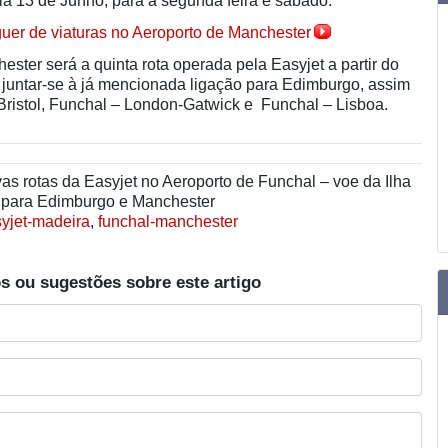
 dia 13 de Junho, para a segunda feira e sábado.
uer de viaturas no Aeroporto de Manchester
ster será a quinta rota operada pela Easyjet a partir do
 juntar-se à já mencionada ligação para Edimburgo, assim
ristol, Funchal – London-Gatwick e Funchal – Lisboa.
s rotas da Easyjet no Aeroporto de Funchal – voe da Ilha
 para Edimburgo e Manchester
yjet-madeira
,
funchal-manchester
s ou sugestões sobre este artigo