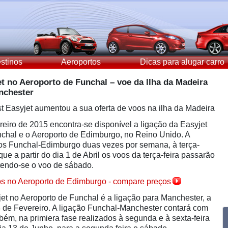
stinos
Aeroportos
Dicas para alugar carro
t no Aeroporto de Funchal – voe da Ilha da Madeira
nchester
st Easyjet aumentou a sua oferta de voos na ilha da Madeira
ereiro de 2015 encontra-se disponível a ligação da Easyjet
nchal e o Aeroporto de Edimburgo, no Reino Unido. A
oos Funchal-Edimburgo duas vezes por semana, à terça-
que a partir do dia 1 de Abril os voos da terça-feira passarão
ntendo-se o voo de sábado.
os no Aeroporto de Edimburgo - compare preços
et no Aeroporto de Funchal é a ligação para Manchester, a
14 de Fevereiro. A ligação Funchal-Manchester contará com
ém, na primiera fase realizados à segunda e à sexta-feira