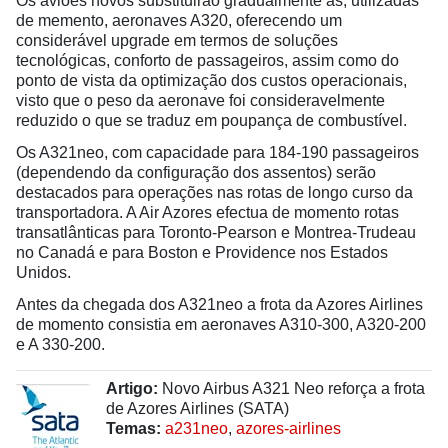
Os aviões novos substituirão gradualmente as, utilizadas
de memento, aeronaves A320, oferecendo um
considerável upgrade em termos de soluções
tecnológicas, conforto de passageiros, assim como do
ponto de vista da optimização dos custos operacionais,
visto que o peso da aeronave foi consideravelmente
reduzido o que se traduz em poupança de combustível.
Os A321neo, com capacidade para 184-190 passageiros
(dependendo da configuração dos assentos) serão
destacados para operações nas rotas de longo curso da
transportadora. A Air Azores efectua de momento rotas
transatlânticas para Toronto-Pearson e Montrea-Trudeau
no Canadá e para Boston e Providence nos Estados
Unidos.
Antes da chegada dos A321neo a frota da Azores Airlines
de momento consistia em aeronaves A310-300, A320-200
e A 330-200.
Artigo:
Novo Airbus A321 Neo reforça a frota
de Azores Airlines (SATA)
Temas:
a231neo
,
azores-airlines