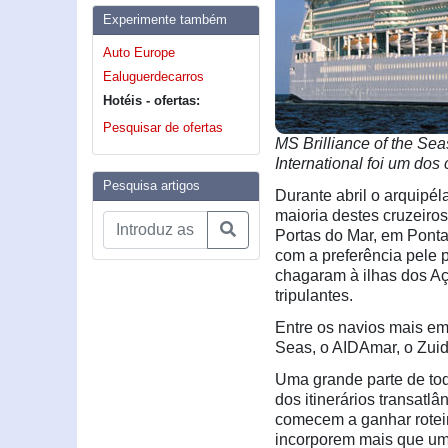
Experimente também
Auto Europe
Ealuguerdecarros
Hotéis - ofertas:
Pesquisar de ofertas
MS Brilliance of the Se
International foi um dos
Pesquisa artigos
Durante abril o arquipé
maioria destes cruzeiro
Portas do Mar, em Ponta 
com a preferência pele p
chagaram à ilhas dos Aç
tripulantes.
Entre os navios mais emb
Seas, o AIDAmar, o Zuid
Uma grande parte de tod
dos itinerários transat
comecem a ganhar rotei
incorporem mais que uma