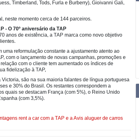
ss, Timberland, Tods, Furla e Burberry), Gioivanni Gali,
al, neste momento cerca de 144 parceiros.
P - O 70º aniversário da TAP
70 anos de existência, a TAP marca como novo objetivo
lientes.
em uma reformulação constante a ajustamento atento ao
AP, com o lançamento de novas campanhas, promoções e
a relação com o cliente tem aumentado os índices de
ua fidelização à TAP,
 Victoria, são na sua maioria falantes de língua portuguesa
ses e 30% do Brasil. Os restantes correspondem a
e os quais se destacam França (com 5%), o Reino Unido
 Espanha (com 3,5%).
antagens rent a car com a TAP e a Avis aluguer de carros