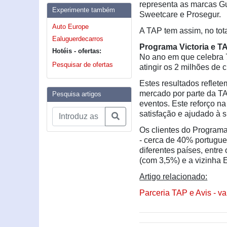
representa as marcas Gue
Experimente também
Sweetcare e Prosegur.
Auto Europe
A TAP tem assim, no tot
Ealuguerdecarros
Programa Victoria e TA
Hotéis - ofertas:
No ano em que celebra 
Pesquisar de ofertas
atingir os 2 milhões de c
Estes resultados reflet
mercado por parte da T
Pesquisa artigos
eventos. Este reforço n
satisfação e ajudado à s
Os clientes do Programa
- cerca de 40% portugue
diferentes países, entr
(com 3,5%) e a vizinha
Artigo relacionado:
Parceria TAP e Avis - v