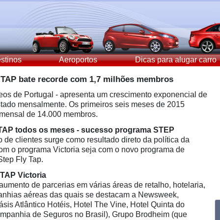
stinos
Aeroportos
Dicas para alugar carro
 TAP bate recorde com 1,7 milhões membros
eos de Portugal - apresenta um crescimento exponencial de
istado mensalmente. Os primeiros seis meses de 2015
 mensal de 14.000 membros.
s TAP todos os meses - sucesso programa STEP
 de clientes surge como resultado direto da política da
om o programa Victoria seja com o novo programa de
Step Fly Tap.
TAP Victoria
umento de parcerias em várias áreas de retalho, hotelaria,
anhias aéreas das quais se destacam a Newsweek,
sis Atlântico Hotéis, Hotel The Vine, Hotel Quinta do
ompanhia de Seguros no Brasil), Grupo Brodheim (que