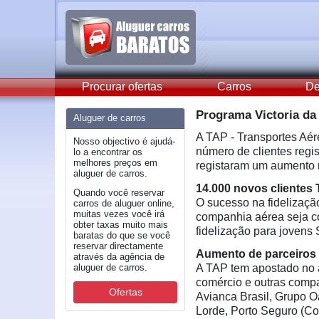
Procurar ofertas
Carros
De
Programa Victoria da
Aluguer de carros
A TAP - Transportes Aér
Nosso objectivo é ajudá-
número de clientes reg
lo a encontrar os
melhores preços em
registaram um aumento
aluguer de carros.
14.000 novos cliente
Quando você reservar
O sucesso na fidelização
carros de aluguer online,
muitas vezes você irá
companhia aérea seja c
obter taxas muito mais
fidelização para jovens 
baratas do que se você
reservar directamente
Aumento de parceiros 
através da agência de
aluguer de carros.
A TAP tem apostado no a
comércio e outras comp
Ofertas
Avianca Brasil, Grupo Oá
Lorde, Porto Seguro (C