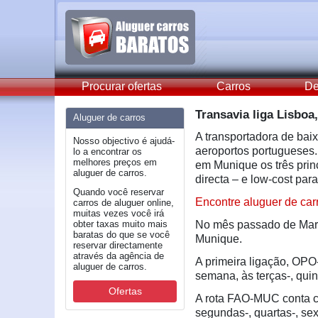
Procurar ofertas
Carros
De
Transavia liga Lisboa
Aluguer de carros
A transportadora de bai
Nosso objectivo é ajudá-
aeroportos portugueses
lo a encontrar os
melhores preços em
em Munique os três prin
aluguer de carros.
directa – e low-cost par
Quando você reservar
Encontre aluguer de car
carros de aluguer online,
muitas vezes você irá
obter taxas muito mais
No mês passado de Març
baratas do que se você
Munique.
reservar directamente
através da agência de
A primeira ligação, OPO
aluguer de carros.
semana, às terças-, quin
Ofertas
A rota FAO-MUC conta c
segundas-, quartas-, sex