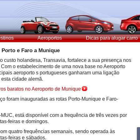
stinos
Aeroportos
Dicas para alugar carro
, Porto e Faro a Munique
xo custo holandesa, Transavia, fortalece a sua presença nos
. Com o estabelecimento de uma nova base no Aeroporto
cipais aeroporto s portugueses ganharam uma ligação
a esta cidade alemã.
ros baratos no Aeroporto de Munique
o foram inauguradas as rotas Porto-Munique e Faro-
-MUC, está disponível com a frequência de três vezes por
tas-feiras e domingos.
om quatro frequências semanais, sendo operada às
tas-feiras e sábados.