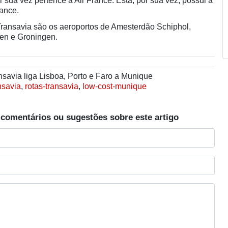
 sua vez pertence a Air France. Esta, por sua vez, possui a
rance.
Transavia são os aeroportos de Amesterdão Schiphol,
en e Groningen.
savia liga Lisboa, Porto e Faro a Munique
nsavia
,
rotas-transavia
,
low-cost-munique
 comentários ou sugestões sobre este artigo