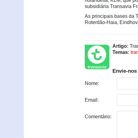
holandesa, KLM, que por
subsidiária Transavia F
As principais bases da 
Roterdão-Haia, Eindhov
Artigo:
Tran
Temas:
tra
Envie-nos
Nome:
Email:
Comentário: