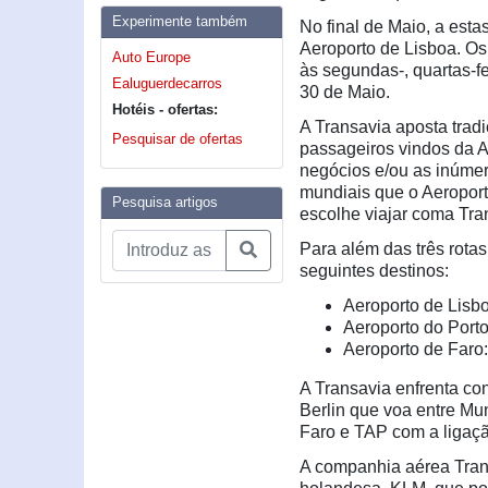
Experimente também
No final de Maio, a est
Aeroporto de Lisboa. Os
Auto Europe
às segundas-, quartas-f
Ealuguerdecarros
30 de Maio.
Hotéis - ofertas:
A Transavia aposta tradi
Pesquisar de ofertas
passageiros vindos da A
negócios e/ou as inúmer
mundiais que o Aeroport
Pesquisa artigos
escolhe viajar coma Tra
Para além das três rotas
seguintes destinos:
Aeroporto de Lisb
Aeroporto do Port
Aeroporto de Faro
A Transavia enfrenta con
Berlin que voa entre Mun
Faro e TAP com a ligaç
A companhia aérea Trans