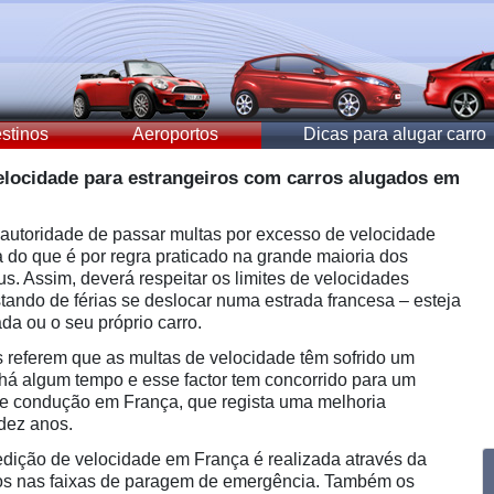
stinos
Aeroportos
Dicas para alugar carro
elocidade para estrangeiros com carros alugados em
a autoridade de passar multas por excesso de velocidade
 do que é por regra praticado na grande maioria dos
s. Assim, deverá respeitar os limites de velocidades
tando de férias se deslocar numa estrada francesa – esteja
da ou o seu próprio carro.
 referem que as multas de velocidade têm sofrido um
á há algum tempo e esse factor tem concorrido para um
e condução em França, que regista uma melhoria
 dez anos.
dição de velocidade em França é realizada através da
tros nas faixas de paragem de emergência. Também os