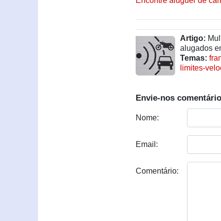
Encontre aluguer de car
Artigo:
Mult
alugados e
Temas:
fra
limites-vel
Envie-nos comentário
Nome:
Email:
Comentário: