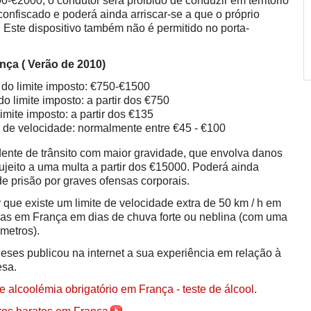
-€2000, o condutor será proibido de conduzir em território
 confiscado e poderá ainda arriscar-se a que o próprio
 Este dispositivo também não é permitido no porta-
nça ( Verão de 2010)
do limite imposto: €750-€1500
o limite imposto: a partir dos €750
imite imposto: a partir dos €135
de velocidade: normalmente entre €45 - €100
ente de trânsito com maior gravidade, que envolva danos
ujeito a uma multa a partir dos €15000. Poderá ainda
e prisão por graves ofensas corporais.
r que existe um limite de velocidade extra de 50 km / h em
das em França em dias de chuva forte ou neblina (com uma
 metros).
leses publicou na internet a sua experiência em relação à
esa.
e alcoolémia obrigatório em França - teste de álcool
.