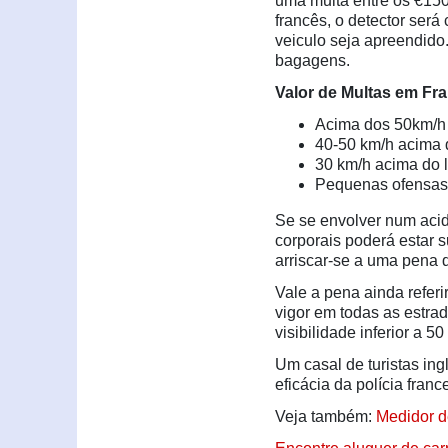
uma multa entre os €1500
francês, o detector será
veiculo seja apreendido.
bagagens.
Valor de Multas em Fra
Acima dos 50km/h 
40-50 km/h acima d
30 km/h acima do l
Pequenas ofensas 
Se se envolver num acid
corporais poderá estar s
arriscar-se a uma pena d
Vale a pena ainda referi
vigor em todas as estra
visibilidade inferior a 50
Um casal de turistas ing
eficácia da polícia franc
Veja também:
Medidor d