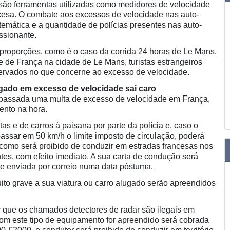
são ferramentas utilizadas como medidores de velocidade
ancesa. O combate aos excessos de velocidade nas auto-
temática e a quantidade de polícias presentes nas auto-
ssionante.
proporções, como é o caso da corrida 24 horas de Le Mans,
e de França na cidade de Le Mans, turistas estrangeiros
servados no que concerne ao excesso de velocidade.
gado em excesso de velocidade sai caro
or passada uma multa de excesso de velocidade em França,
ento na hora.
as e de carros à paisana por parte da polícia e, caso o
assar em 50 km/h o limite imposto de circulação, poderá
 como será proibido de conduzir em estradas francesas nos
tes, com efeito imediato. A sua carta de condução será
e enviada por correio numa data póstuma.
ito grave a sua viatura ou carro alugado serão apreendidos
ir que os chamados detectores de radar são ilegais em
om este tipo de equipamento for apreendido será cobrada