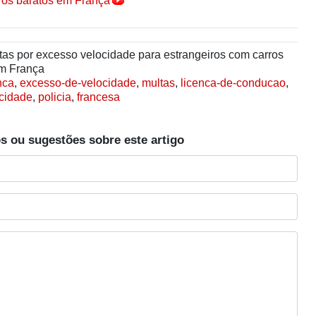
ros baratos em França
as por excesso velocidade para estrangeiros com carros
m França
nca
,
excesso-de-velocidade
,
multas
,
licenca-de-conducao
,
ocidade
,
policia
,
francesa
s ou sugestões sobre este artigo