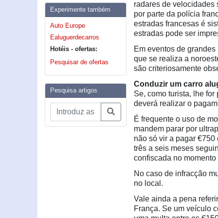
radares de velocidades 
Experimente também
por parte da polícia fr
estradas francesas é sis
Auto Europe
estradas pode ser impre
Ealuguerdecarros
Em eventos de grandes 
Hotéis - ofertas:
que se realiza a noroest
Pesquisar de ofertas
são criteriosamente ob
Conduzir um carro alu
Pesquisa artigos
Se, como turista, lhe f
deverá realizar o pagam
É frequente o uso de mot
mandem parar por ultrap
não só vir a pagar €750
três a seis meses seguin
confiscada no momento 
No caso de infracção mu
no local.
Vale ainda a pena refer
França. Se um veículo c