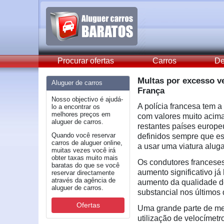
Procurar ofertas
Carros
De
Multas por excesso v
Aluguer de carros
França
Nosso objectivo é ajudá-
A polícia francesa tem 
lo a encontrar os
melhores preços em
com valores muito acima
aluguer de carros.
restantes países europeu
Quando você reservar
definidos sempre que es
carros de aluguer online,
a usar uma viatura aluga
muitas vezes você irá
obter taxas muito mais
Os condutores franceses
baratas do que se você
aumento significativo j
reservar directamente
através da agência de
aumento da qualidade d
aluguer de carros.
substancial nos últimos
Ofertas
Uma grande parte de me
utilização de velocíme