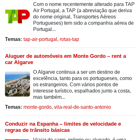
Com o nome recentemente alterado para TAP
Air Portugal, a TAP (a abreviação que deriva
do nome original, Transportes Aéreos
Portugueses) tem sido a companhia aérea de
Portugal...
Temas:
tap-air-portugal
,
rotas-tap
Aluguer de automóveis em Monte Gordo – rent a
car Algarve
O Algarve continua a ser um destino de
excelência, tanto para os portugueses, como
os estrangeiros. Com vários pontos de
interesse turístico, espalhados junto a costa,
mas também...
Temas:
monte-gordo
,
vila-real-de-santo-antonio
Conduzir na Espanha – limites de velocidade e
regras de trânsito básicas
Viajar de carro, próprio ou alugado, é uma