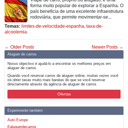
forma muito popular de explorar a Espanha. O
país beneficia de uma excelente infraestrutura
rodoviária, que permite movimentar-se...
Temas:
limites-de-velocidade-espanha
,
taxa-de-
alcoolemia
← Older Posts
Newer Posts →
Aluguer de carros
Nosso objectivo é ajudá-lo a encontrar os melhores preços em
aluguer de carros.
Quando você reservar carros de aluguer online, muitas vezes você
irá obter taxas muito mais baratas do que se você reservar
directamente através da agência de aluguer de carros.
Ofertas
Experimente também
Auto Europe
Ealuguerdecarros