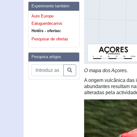
Experimente também
Auto Europe
Ealuguerdecarros
Hotéis - ofertas:
Pesquisar de ofertas
Pesquisa artigos
O mapa dos Açores.
A origem vulcânica das 
abundantes resultam na
alteradas pela activida