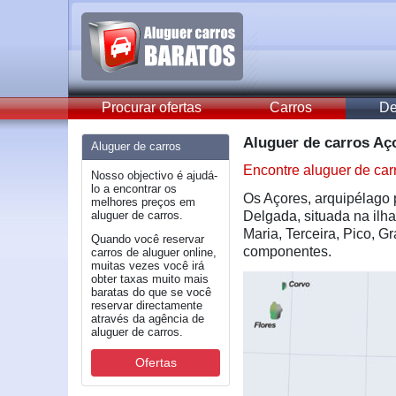
Procurar ofertas
Carros
De
Aluguer de carros Aço
Aluguer de carros
Encontre aluguer de car
Nosso objectivo é ajudá-
lo a encontrar os
Os Açores, arquipélago p
melhores preços em
aluguer de carros.
Delgada, situada na ilha
Maria, Terceira, Pico, G
Quando você reservar
componentes.
carros de aluguer online,
muitas vezes você irá
obter taxas muito mais
baratas do que se você
reservar directamente
através da agência de
aluguer de carros.
Ofertas