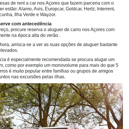
resas de rent a car nos Açores que fazem parceria com o
r estão: Alamo, Avis, Europcar, Goldcar, Hertz, Interrent,
tocunha, Ilha Verde e Wayzor.
eserve com antecedência
preço, procure reserva o aluguer de carro nos Açores com
mente na época alta do verão .
hora, arrisca-se a ver as suas opções de aluguer bastante
elevados.
ia é especialmente recomendada se procura alugar um
um, como por exemplo um monovolume para mais do que 5
rros é muito popular entre famílias ou grupos de amigos
ntos nas excursões pelas ilhas.