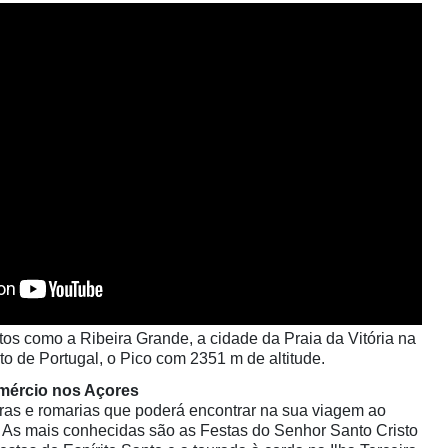
tos como a Ribeira Grande, a cidade da Praia da Vitória na
lto de Portugal, o Pico com 2351 m de altitude.
omércio nos Açores
eiras e romarias que poderá encontrar na sua viagem ao
 As mais conhecidas são as Festas do Senhor Santo Cristo