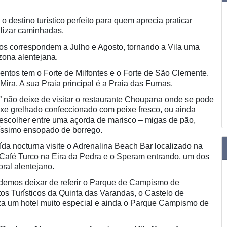
o destino turístico perfeito para quem aprecia praticar
alizar caminhadas.
s correspondem a Julho e Agosto, tornando a Vila uma
zona alentejana.
tos tem o Forte de Milfontes e o Forte de São Clemente,
 Mira, A sua Praia principal é a Praia das Furnas.
 não deixe de visitar o restaurante Choupana onde se pode
xe grelhado confeccionado com peixe fresco, ou ainda
escolher entre uma açorda de marisco – migas de pão,
líssimo ensopado de borrego.
da nocturna visite o Adrenalina Beach Bar localizado na
 Café Turco na Eira da Pedra e o Speram entrando, um dos
oral alentejano.
demos deixar de referir o Parque de Campismo de
tos Turísticos da Quinta das Varandas, o Castelo de
iza um hotel muito especial e ainda o Parque Campismo de