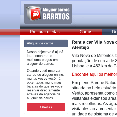
Procurar ofertas
Carros
De
Rent a car Vila Nova 
Aluguer de carros
Alentejo
Nosso objectivo é ajudá-
Vila Nova de Milfontes 
lo a encontrar os
melhores preços em
população de cerca de 
aluguer de carros.
Lisboa, e a 462 km do P
Quando você reservar
Encontre aqui os melhor
carros de aluguer online,
muitas vezes você irá
obter taxas muito mais
Em pleno Parque Natural
baratas do que se você
situada no belo estuário
reservar directamente
Verão, apresenta como p
através da agência de
aluguer de carros.
visitantes extensos are
mais recolhidas. As águ
Ofertas
visitantes ao apresenta
unidade de sistema de 