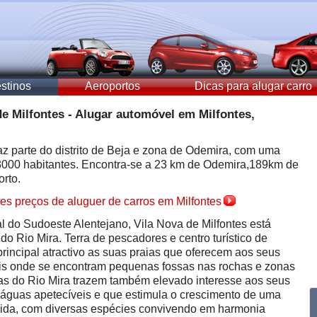
stinos
Aeroportos
Dicas para alugar carro
de Milfontes - Alugar automóvel em Milfontes,
faz parte do distrito de Beja e zona de Odemira, com uma
3000 habitantes. Encontra-se a 23 km de Odemira,189km de
orto.
es preços de aluguer de carros em Milfontes
 do Sudoeste Alentejano, Vila Nova de Milfontes está
 do Rio Mira. Terra de pescadores e centro turístico de
rincipal atractivo as suas praias que oferecem aos seus
ais onde se encontram pequenas fossas nas rochas e zonas
as do Rio Mira trazem também elevado interesse aos seus
r águas apetecíveis e que estimula o crescimento de uma
vida, com diversas espécies convivendo em harmonia