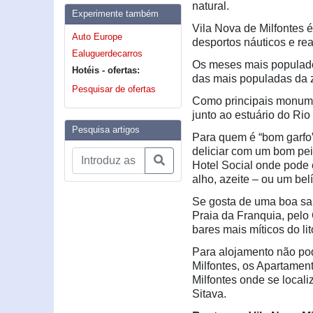
natural.
Experimente também
Vila Nova de Milfontes é 
Auto Europe
desportos náuticos e re
Ealuguerdecarros
Os meses mais populado
Hotéis - ofertas:
das mais populadas da 
Pesquisar de ofertas
Como principais monumen
junto ao estuário do Rio
Pesquisa artigos
Para quem é “bom garfo”
deliciar com um bom pei
Hotel Social onde pode 
alho, azeite – ou um be
Se gosta de uma boa saí
Praia da Franquia, pelo
bares mais míticos do lit
Para alojamento não po
Milfontes, os Apartamen
Milfontes onde se local
Sitava.