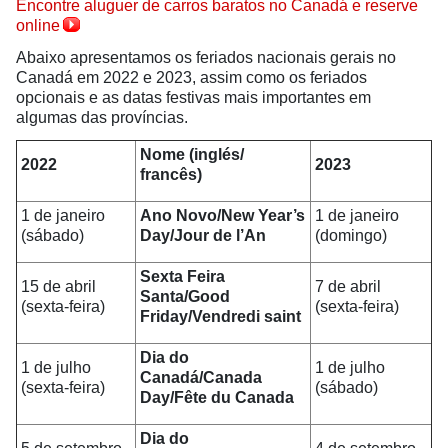
Encontre aluguer de carros baratos no Canadá e reserve
online
Abaixo apresentamos os feriados nacionais gerais no
Canadá em 2022 e 2023, assim como os feriados
opcionais e as datas festivas mais importantes em
algumas das províncias.
Nome (inglés/
2022
2023
francês)
1 de janeiro
Ano Novo/New Year’s
1 de janeiro
(sábado)
Day/Jour de l’An
(domingo)
Sexta Feira
15 de abril
7 de abril
Santa/Good
(sexta-feira)
(sexta-feira)
Friday/Vendredi saint
Dia do
1 de julho
1 de julho
Canadá/Canada
(sexta-feira)
(sábado)
Day/Fête du Canada
Dia do