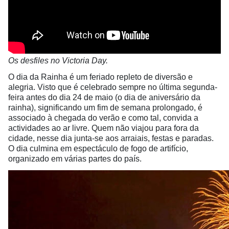
Os desfiles no Victoria Day.
O dia da Rainha é um feriado repleto de diversão e
alegria. Visto que é celebrado sempre no última segunda-
feira antes do dia 24 de maio (o dia de aniversário da
rainha), significando um fim de semana prolongado, é
associado à chegada do verão e como tal, convida a
actividades ao ar livre. Quem não viajou para fora da
cidade, nesse dia junta-se aos arraiais, festas e paradas.
O dia culmina em espectáculo de fogo de artifício,
organizado em várias partes do país.