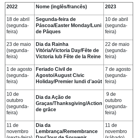
2022
Nome (inglês/francês)
2023
18 de abril
Segunda-feira de
10 de abril
(segunda-
Páscoa/Easter Monday/Luni
(segunda-
feira)
de Pâques
feira)
23 de maio
Dia da Rainha
22 de maio
(segunda-
Vitória/Victoria Day/Fête de
(segunda-
feira)
Victoria lub Fête de la Reine
feira)
1 de agosto
Feriado Civil de
7 de agosto
(segunda-
Agosto/August Civic
(segunda-
feira)
Holiday/Premier lundi d’aoȗt
feira)
10 de
9 de
Dia da Ação de
outubro
outubro
Graças/Thanksgiving/Action
(segunda-
(segunda-
de grâce
feira)
feira)
11 de
Dia da
11 de
novembro
Lembrança/Remembrance
novembro
(sexta-feira)
Day/Jour de Souvenir
(sábado)