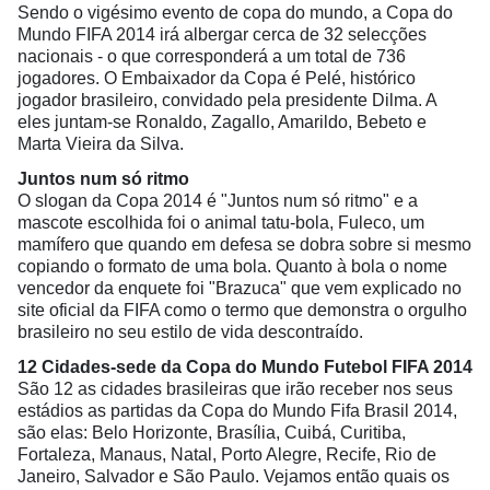
Sendo o vigésimo evento de copa do mundo, a Copa do
Mundo FIFA 2014 irá albergar cerca de 32 selecções
nacionais - o que corresponderá a um total de 736
jogadores. O Embaixador da Copa é Pelé, histórico
jogador brasileiro, convidado pela presidente Dilma. A
eles juntam-se Ronaldo, Zagallo, Amarildo, Bebeto e
Marta Vieira da Silva.
Juntos num só ritmo
O slogan da Copa 2014 é "Juntos num só ritmo" e a
mascote escolhida foi o animal tatu-bola, Fuleco, um
mamífero que quando em defesa se dobra sobre si mesmo
copiando o formato de uma bola. Quanto à bola o nome
vencedor da enquete foi "Brazuca" que vem explicado no
site oficial da FIFA como o termo que demonstra o orgulho
brasileiro no seu estilo de vida descontraído.
12 Cidades-sede da Copa do Mundo Futebol FIFA 2014
São 12 as cidades brasileiras que irão receber nos seus
estádios as partidas da Copa do Mundo Fifa Brasil 2014,
são elas: Belo Horizonte, Brasília, Cuibá, Curitiba,
Fortaleza, Manaus, Natal, Porto Alegre, Recife, Rio de
Janeiro, Salvador e São Paulo. Vejamos então quais os