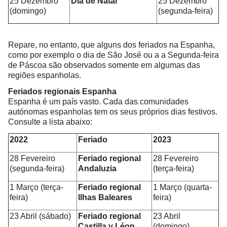
25 Dezembro
Dia de Natal
25 Dezembro
(domingo)
(segunda-feira)
Repare, no entanto, que alguns dos feriados na Espanha,
como por exemplo o dia de São José ou a a Segunda-feira
de Páscoa são observados somente em algumas das
regiões espanholas.
Feriados regionais Espanha
Espanha é um país vasto. Cada das comunidades
autónomas espanholas tem os seus próprios dias festivos.
Consulte a lista abaixo:
2022
Feriado
2023
28 Fevereiro
Feriado regional
28 Fevereiro
(segunda-feira)
Andaluzia
(terça-feira)
1 Março (terça-
Feriado regional
1 Março (quarta-
feira)
Ilhas Baleares
feira)
23 Abril (sábado)
Feriado regional
23 Abril
Castilla y Léon
(domingo)