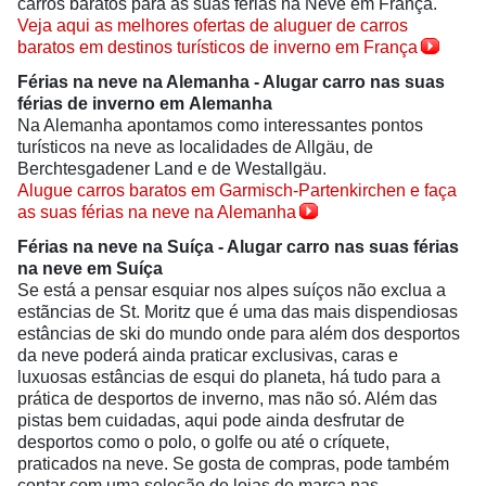
carros baratos para as suas férias na Neve em França.
Veja aqui as melhores ofertas de aluguer de carros
baratos em destinos turísticos de inverno em França
Férias na neve na Alemanha - Alugar carro nas suas
férias de inverno em
Alemanha
Na Alemanha apontamos como interessantes pontos
turísticos na neve as localidades de Allgäu, de
Berchtesgadener Land e de Westallgäu.
Alugue carros baratos em Garmisch-Partenkirchen e faça
as suas férias na neve na Alemanha
Férias na neve na Suíça - Alugar carro nas suas férias
na neve em
Suíça
Se está a pensar esquiar nos alpes suíços não exclua a
estãncias de St. Moritz que é uma das mais dispendiosas
estâncias de ski do mundo onde para além dos desportos
da neve poderá ainda praticar exclusivas, caras e
luxuosas estâncias de esqui do planeta, há tudo para a
prática de desportos de inverno, mas não só. Além das
pistas bem cuidadas, aqui pode ainda desfrutar de
desportos como o polo, o golfe ou até o críquete,
praticados na neve. Se gosta de compras, pode também
contar com uma seleção de lojas de marca nas