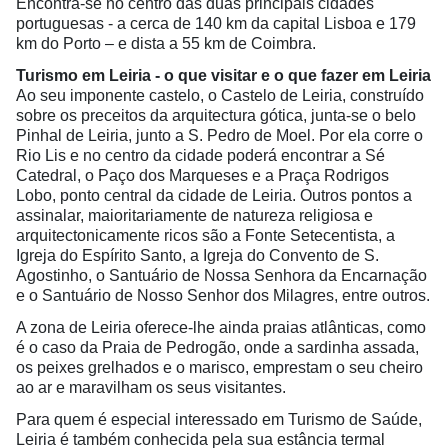
Encontra-se no centro das duas principais cidades
portuguesas - a cerca de 140 km da capital Lisboa e 179
km do Porto – e dista a 55 km de Coimbra.
Turismo em Leiria - o que visitar e o que fazer em Leiria
Ao seu imponente castelo, o Castelo de Leiria, construído
sobre os preceitos da arquitectura gótica, junta-se o belo
Pinhal de Leiria, junto a S. Pedro de Moel. Por ela corre o
Rio Lis e no centro da cidade poderá encontrar a Sé
Catedral, o Paço dos Marqueses e a Praça Rodrigos
Lobo, ponto central da cidade de Leiria. Outros pontos a
assinalar, maioritariamente de natureza religiosa e
arquitectonicamente ricos são a Fonte Setecentista, a
Igreja do Espírito Santo, a Igreja do Convento de S.
Agostinho, o Santuário de Nossa Senhora da Encarnação
e o Santuário de Nosso Senhor dos Milagres, entre outros.
A zona de Leiria oferece-lhe ainda praias atlânticas, como
é o caso da Praia de Pedrogão, onde a sardinha assada,
os peixes grelhados e o marisco, emprestam o seu cheiro
ao ar e maravilham os seus visitantes.
Para quem é especial interessado em Turismo de Saúde,
Leiria é também conhecida pela sua estância termal