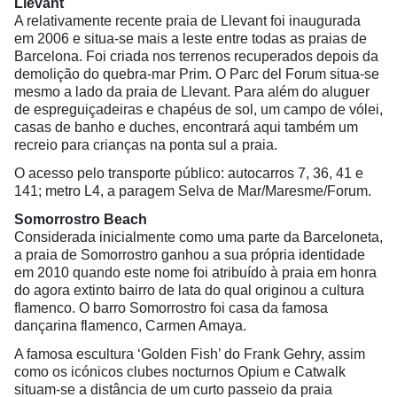
Llevant
A relativamente recente praia de Llevant foi inaugurada
em 2006 e situa-se mais a leste entre todas as praias de
Barcelona. Foi criada nos terrenos recuperados depois da
demolição do quebra-mar Prim. O Parc del Forum situa-se
mesmo a lado da praia de Llevant. Para além do aluguer
de espreguiçadeiras e chapéus de sol, um campo de vólei,
casas de banho e duches, encontrará aqui também um
recreio para crianças na ponta sul a praia.
O acesso pelo transporte público: autocarros 7, 36, 41 e
141; metro L4, a paragem Selva de Mar/Maresme/Forum.
Somorrostro Beach
Considerada inicialmente como uma parte da Barceloneta,
a praia de Somorrostro ganhou a sua própria identidade
em 2010 quando este nome foi atribuído à praia em honra
do agora extinto bairro de lata do qual originou a cultura
flamenco. O barro Somorrostro foi casa da famosa
dançarina flamenco, Carmen Amaya.
A famosa escultura ‘Golden Fish’ do Frank Gehry, assim
como os icónicos clubes nocturnos Opium e Catwalk
situam-se a distância de um curto passeio da praia