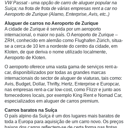
VW Passat - uma opção de carro de aluguer popular na
Suiça; na frota de frota de várias empresas rent a car no
Aeroporto de Zurique (Alamo, Enterprise, Avis, etc..)
Aluguer de carros no Aeroporto de Zurique
A cidade de Zurique é servida por um aeroporto
internacional, o maior no país. O Aeroporto de Zurique –
ZRH, conhecido em alemão como Flughafen Zürich, situa-
se a cerca de 10 km a nordeste do centro da cidade, em
Kloten, de que deriva o nome utilizado localmente,
Aeroporto de Kloten.
O aeroporto oferece uma vasta gama de serviços rent-a-
car, disponibilizados por todas as grandes marcas
internacionais do sector de aluguer de viaturas, tais como:
Avis, Budget, Dollar, Thrifty, Hertz, Enterprise e Europcar,
nas empresas rent-a-car low-cost, como Flizzr e junto aos
fornecedores locais, por exemplo King Rent e Nomad Car,
especializados em aluguer de carros premium.
Carros baratos na Suíça
O país alpino da Suíça é um dos lugares mais baratos de
toda a Europa para aquisição de um carro novo. Os preços
baixos dos carros reflectem-se de certa forma nas frotas