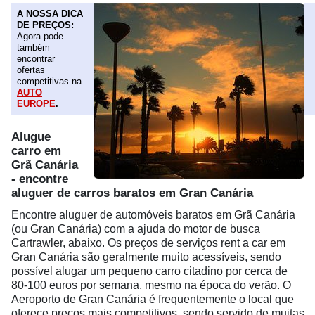
A NOSSA DICA
DE PREÇOS:
Agora pode
também
encontrar
ofertas
competitivas na
AUTO
EUROPE
.
Alugue
carro em
Grã Canária
- encontre
aluguer de carros baratos em Gran Canária
Encontre aluguer de automóveis baratos em Grã Canária
(ou Gran Canária) com a ajuda do motor de busca
Cartrawler, abaixo. Os preços de serviços rent a car em
Gran Canária são geralmente muito acessíveis, sendo
possível alugar um pequeno carro citadino por cerca de
80-100 euros por semana, mesmo na época do verão. O
Aeroporto de Gran Canária é frequentemente o local que
oferece preços mais competitivos, sendo servido de muitas