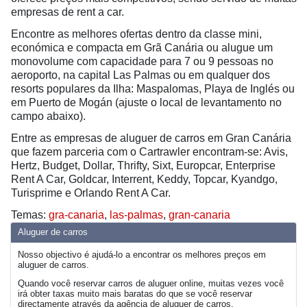
empresas de rent a car.
Encontre as melhores ofertas dentro da classe mini,
económica e compacta em Grã Canária ou alugue um
monovolume com capacidade para 7 ou 9 pessoas no
aeroporto, na capital Las Palmas ou em qualquer dos
resorts populares da Ilha: Maspalomas, Playa de Inglés ou
em Puerto de Mogán (ajuste o local de levantamento no
campo abaixo).
Entre as empresas de aluguer de carros em Gran Canária
que fazem parceria com o Cartrawler encontram-se: Avis,
Hertz, Budget, Dollar, Thrifty, Sixt, Europcar, Enterprise
Rent A Car, Goldcar, Interrent, Keddy, Topcar, Kyandgo,
Turisprime e Orlando Rent A Car.
Temas:
gra-canaria
,
las-palmas
,
gran-canaria
Aluguer de carros
Nosso objectivo é ajudá-lo a encontrar os melhores preços em
aluguer de carros.
Quando você reservar carros de aluguer online, muitas vezes você
irá obter taxas muito mais baratas do que se você reservar
directamente através da agência de aluguer de carros.