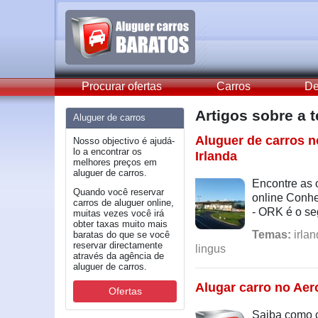
Procurar ofertas
Carros
De
Artigos sobre a
Aluguer de carros
Aluguer de carros n
Nosso objectivo é ajudá-
lo a encontrar os
Irlanda
melhores preços em
aluguer de carros.
Encontre as 
Quando você reservar
online Conhe
carros de aluguer online,
- ORK é o seg
muitas vezes você irá
obter taxas muito mais
Temas:
irlan
baratas do que se você
reservar directamente
lingus
através da agência de
aluguer de carros.
Alugar carro no Aer
Ofertas
Saiba como c