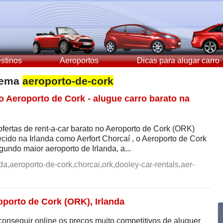
stinos
Aeroportos
Dicas para alugar carro
 tema
aeroporto-de-cork
o Aeroporto de Cork - alugue carro barato na
ofertas de rent-a-car barato no Aeroporto de Cork (ORK)
cido na Irlanda como Aerfort Chorcaí , o Aeroporto de Cork
undo maior aeroporto de Irlanda, a...
da,aeroporto-de-cork,chorcai,ork,dooley-car-rentals,aer-
oporto de Cork (ORK), Irlanda
onseguir online os preços muito competitivos de aluguer