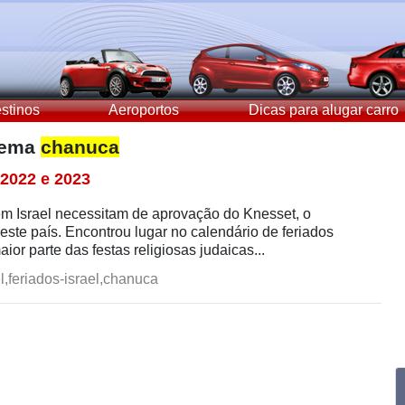
stinos
Aeroportos
Dicas para alugar carro
 tema
chanuca
 2022 e 2023
em Israel necessitam de aprovação do Knesset, o
este país. Encontrou lugar no calendário de feriados
maior parte das festas religiosas judaicas...
l,feriados-israel,chanuca