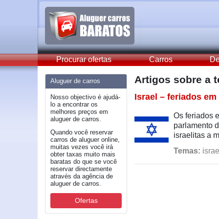
Procurar ofertas
Carros
De
Artigos sobre a
Aluguer de carros
Israel – feriados em
Nosso objectivo é ajudá-
lo a encontrar os
melhores preços em
Os feriados 
aluguer de carros.
parlamento d
Quando você reservar
israelitas a 
carros de aluguer online,
muitas vezes você irá
Temas:
israe
obter taxas muito mais
baratas do que se você
reservar directamente
através da agência de
aluguer de carros.
Ofertas