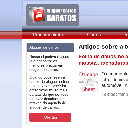
Procurar ofertas
Carros
De
Artigos sobre a
Aluguer de carros
Folha de danos no a
Nosso objectivo é ajudá-
lo a encontrar os
mossas, rachaduras
melhores preços em
aluguer de carros.
O documento,
Quando você reservar
folha de vist
carros de aluguer online,
automóvel: n
muitas vezes você irá
obter taxas muito mais
Temas:
folha
baratas do que se você
reservar directamente
através da agência de
aluguer de carros.
Ofertas