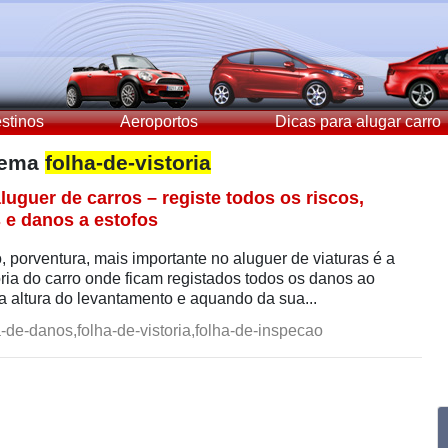
stinos
Aeroportos
Dicas para alugar carro
 tema
folha-de-vistoria
luguer de carros – registe todos os riscos,
 e danos a estofos
 porventura, mais importante no aluguer de viaturas é a
oria do carro onde ficam registados todos os danos ao
a altura do levantamento e aquando da sua...
-de-danos,folha-de-vistoria,folha-de-inspecao