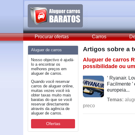
Procurar ofertas
Carros
De
Artigos sobre a
Aluguer de carros
Aluguer de carros R
Nosso objectivo é ajudá-
lo a encontrar os
possibilidade ou um
melhores preços em
aluguer de carros.
‘ Ryanair. Lo
Quando você reservar
Facilmente ’ 
carros de aluguer online,
europeia...
muitas vezes você irá
obter taxas muito mais
Temas:
alugu
baratas do que se você
reservar directamente
preco
através da agência de
aluguer de carros.
Ofertas