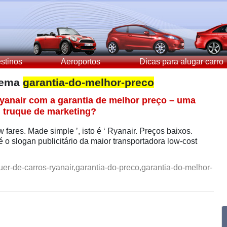
stinos
Aeroportos
Dicas para alugar carro
 tema
garantia-do-melhor-preco
yanair com a garantia de melhor preço – uma
 truque de marketing?
w fares. Made simple ’, isto é ‘ Ryanair. Preços baixos.
é o slogan publicitário da maior transportadora low-cost
er-de-carros-ryanair,garantia-do-preco,garantia-do-melhor-